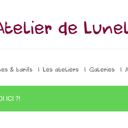
 Atelier de Lune
s & tarifs
|
Les ateliers
|
Galeries
|
 ICI ?!