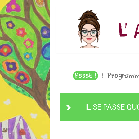
L'
Pssst !
|
Programme
IL SE PASSE QUOI